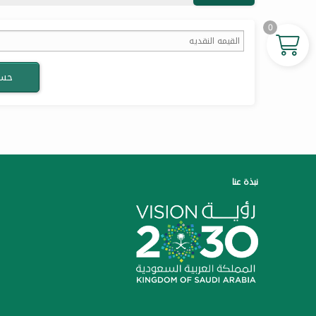
0
حسا
نبذة عنا