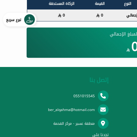
النوع
القيمة
الزكاة المستحقة
إجمالي
0

0

تبرع سريع
لمبلغ الإجمالي

إتصل بنا
0551015545
ber_alqahma@hotmail.com
منطقة عسير - مركز القحمة
تجدنا على