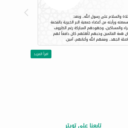
لاة والسلام على رسول الله.. وبعد:
عته ورأيته من أعضاء جمعية البر الخيرية بالقحمة
راء والمساكين، وجهودهم المباركة رغم الظروف
 ان همة القائمين وحبهم لأهلهم كان دافعاً لهم
اصلة الجهد.. وفقهم الله وأعانهم، آمين.
اقرأ المزيد
تابعنا علي تويتر