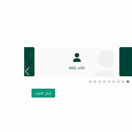
طلب إعانة
دخول ال
عرض المزيد