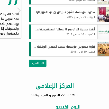
مندوب مؤسسة الشيخ سليمان بن عبد العزيز الراجحي الخيرية يزو جمعية البر
الحمد لله والص
الاربعاء، 23 ديسمبر 2015
فقد سرني ما سم
ورعايتهم للفق
والمعوقات إلا
أنهت جمعية البر ترميم 8 مساكن لمستفيديها وذلك بدعم من مؤسسة الشيخ / محمد الحبيب واولاده الخيرية
بالاستمرار ومو
الخميس، 16 مارس 2017
زيارة منسوبي مؤسسة سعيد المبطي الوقفية لجمعية البر الخيرية بالقحمة
السبت، 30 ابريل 2016
اقرأ المزيد
المركز الإعلامي
شاهد احدث الصور و الفيديوهات
البوم الفيديو