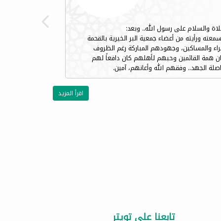
لاة والسلام على رسول الله.. وبعد:
عته ورأيته من أعضاء جمعية البر الخيرية بالقحمة
راء والمساكين، وجهودهم المباركة رغم الظروف
 ان همة القائمين وحبهم لأهلهم كان دافعاً لهم
اصلة الجهد.. وفقهم الله وأعانهم، آمين.
اقرأ المزيد
تابعنا علي تويتر