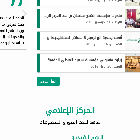
مندوب مؤسسة الشيخ سليمان بن عبد العزيز الراجحي الخيرية يزو جمعية البر
الحمد لله والص
الاربعاء، 23 ديسمبر 2015
فقد سرني ما سم
ورعايتهم للفق
والمعوقات إلا
أنهت جمعية البر ترميم 8 مساكن لمستفيديها وذلك بدعم من مؤسسة الشيخ / محمد الحبيب واولاده الخيرية
بالاستمرار ومو
الخميس، 16 مارس 2017
زيارة منسوبي مؤسسة سعيد المبطي الوقفية لجمعية البر الخيرية بالقحمة
السبت، 30 ابريل 2016
اقرأ المزيد
المركز الإعلامي
شاهد احدث الصور و الفيديوهات
البوم الفيديو