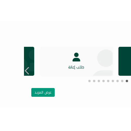
طلب إعانة
دخول ال
عرض المزيد