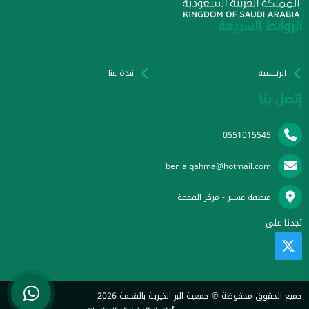
الروابط السريعة
الرئيسية
نبذة عنا
إتصل بنا
0551015545
ber_alqahma@hotmail.com
منطقة عسير - مركز القحمة
تجدنا على
جميع الحقوق محفوظة © جمعية البر الخيرية بالقحمة 2026