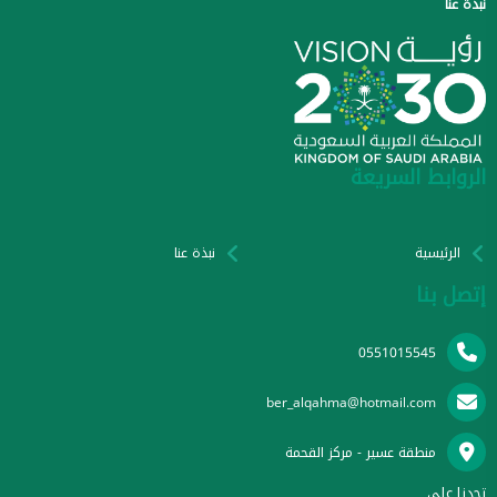
نبذة عنا
الروابط السريعة
الرئيسية
نبذة عنا
إتصل بنا
0551015545
ber_alqahma@hotmail.com
منطقة عسير - مركز القحمة
تجدنا على