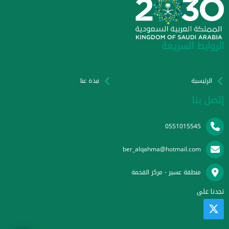
الروابط السريعة
الرئيسية
نبذة عنا
إتصل بنا
0551015545
ber_alqahma@hotmail.com
منطقة عسير - مركز القحمة
تجدنا على